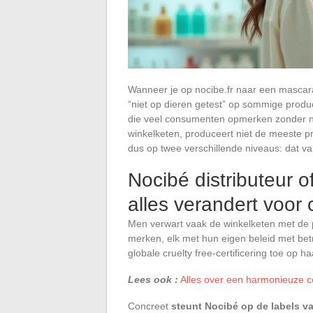
Wanneer je op nocibe.fr naar een mascara
“niet op dieren getest” op sommige product
die veel consumenten opmerken zonder no
winkelketen, produceert niet de meeste pro
dus op twee verschillende niveaus: dat va
Nocibé distributeur 
alles verandert voor c
Men verwart vaak de winkelketen met de p
merken, elk met hun eigen beleid met betr
globale cruelty free-certificering toe op h
Lees ook :
Alles over een harmonieuze c
Concreet
steunt Nocibé op de labels va