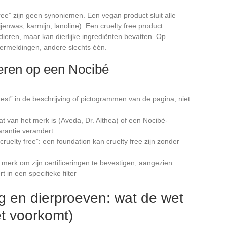
ee” zijn geen synoniemen. Een vegan product sluit alle
ijenwas, karmijn, lanoline). Een cruelty free product
ieren, maar kan dierlijke ingrediënten bevatten. Op
ermeldingen, andere slechts één.
leren op een Nocibé
est” in de beschrijving of pictogrammen van de pagina, niet
t van het merk is (Aveda, Dr. Althea) of een Nocibé-
arantie verandert
uelty free”: een foundation kan cruelty free zijn zonder
 merk om zijn certificeringen te bevestigen, aangezien
t in een specifieke filter
g en dierproeven: wat de wet
et voorkomt)