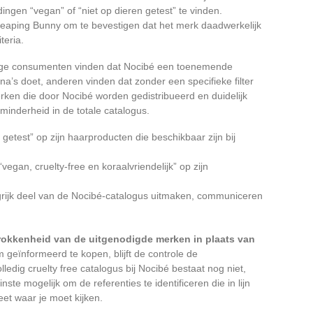
ngen “vegan” of “niet op dieren getest” te vinden.
 Leaping Bunny om te bevestigen dat het merk daadwerkelijk
teria.
ige consumenten vinden dat Nocibé een toenemende
na’s doet, anderen vinden dat zonder een specifieke filter
merken die door Nocibé worden gedistribueerd en duidelijk
 minderheid in de totale catalogus.
getest” op zijn haarproducten die beschikbaar zijn bij
egan, cruelty-free en koraalvriendelijk” op zijn
rijk deel van de Nocibé-catalogus uitmaken, communiceren
trokkenheid van de uitgenodigde merken in plaats van
geïnformeerd te kopen, blijft de controle de
ledig cruelty free catalogus bij Nocibé bestaat nog niet,
e mogelijk om de referenties te identificeren die in lijn
eet waar je moet kijken.