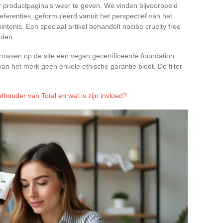
ar productpagina’s weer te geven. We vinden bijvoorbeeld
eferenties, geformuleerd vanuit het perspectief van het
ntenis. Een speciaal artikel behandelt nocibe cruelty free
rden.
browsen op de site een vegan gecertificeerde foundation
 het merk geen enkele ethische garantie biedt. De filter
lhouder van Total en wat is zijn invloed?