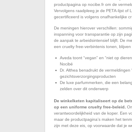
productpagina op nocibe.fr om de vermeldi
Vervolgens raadpleeg je de PETA-lijst of
gecertificeerd is volgens onafhankelijke cri
De meningen hierover verschillen: somm
inspanning voor transparantie op zijn pagi
de aanpak te arbeidsintensief blijft. De 
een cruelty free-verbintenis tonen, blijven
Aveda toont “vegan” en “niet op dieren 
Nocibé
Dr. Althea benadrukt de vermeldingen “v
gezichtsverzorgingsproducten
De luxe parfummerken, die een belang
zelden over dit onderwerp
De winkelketen kapitaliseert op de be
op een uniforme cruelty free-beleid.
Om 
verantwoordelijkheid van de koper. Een vol
maar de productpagina’s maken het tenminst
zijn met deze eis, op voorwaarde dat je w