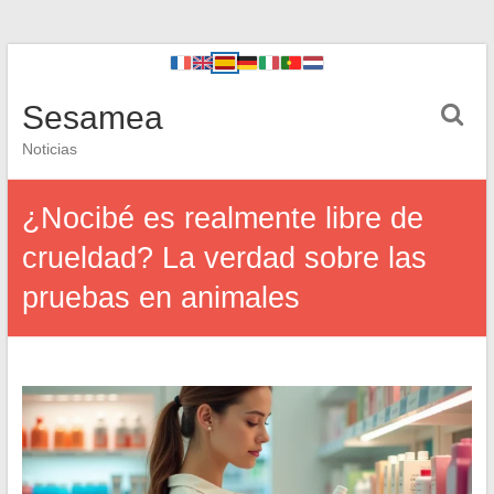
Sesamea
Noticias
¿Nocibé es realmente libre de
crueldad? La verdad sobre las
pruebas en animales