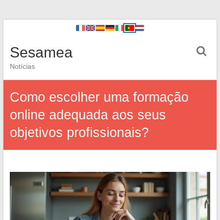
Sesamea
Notícias
Como escolher uma formação
online adequada aos seus
objetivos profissionais?