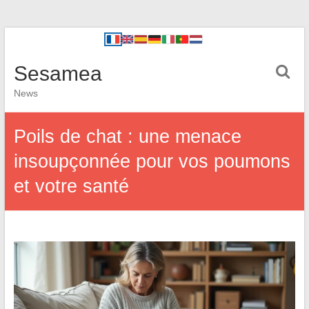
Sesamea
News
Poils de chat : une menace
insoupçonnée pour vos poumons
et votre santé