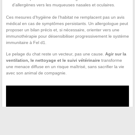
d’allergènes vers les muqueuses nasales et oculaires.
Ces mesures d’hygiène de l’habitat ne remplacent pas un avis
médical en cas de symptômes persistants. Un allergologue peut
proposer un bilan précis et, si nécessaire, orienter vers une
immunothérapie pour désensibiliser progressivement le système
immunitaire à Fel d1.
Le pelage du chat reste un vecteur, pas une cause.
Agir sur la
ventilation, le nettoyage et le suivi vétérinaire
transforme
une menace diffuse en un risque maîtrisé, sans sacrifier la vie
avec son animal de compagnie.