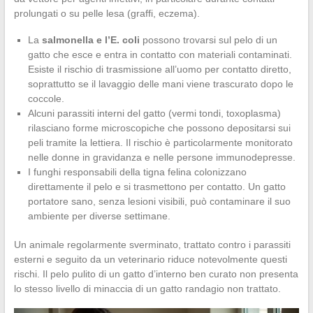
prolungati o su pelle lesa (graffi, eczema).
La
salmonella e l’E. coli
possono trovarsi sul pelo di un
gatto che esce e entra in contatto con materiali contaminati.
Esiste il rischio di trasmissione all’uomo per contatto diretto,
soprattutto se il lavaggio delle mani viene trascurato dopo le
coccole.
Alcuni parassiti interni del gatto (vermi tondi, toxoplasma)
rilasciano forme microscopiche che possono depositarsi sui
peli tramite la lettiera. Il rischio è particolarmente monitorato
nelle donne in gravidanza e nelle persone immunodepresse.
I funghi responsabili della tigna felina colonizzano
direttamente il pelo e si trasmettono per contatto. Un gatto
portatore sano, senza lesioni visibili, può contaminare il suo
ambiente per diverse settimane.
Un animale regolarmente sverminato, trattato contro i parassiti
esterni e seguito da un veterinario riduce notevolmente questi
rischi. Il pelo pulito di un gatto d’interno ben curato non presenta
lo stesso livello di minaccia di un gatto randagio non trattato.