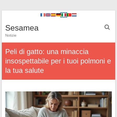
Sesamea
Notizie
Peli di gatto: una minaccia
insospettabile per i tuoi polmoni e
la tua salute