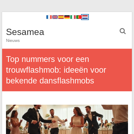
Sesamea
Nieuws
Top nummers voor een
trouwflashmob: ideeën voor
bekende dansflashmobs