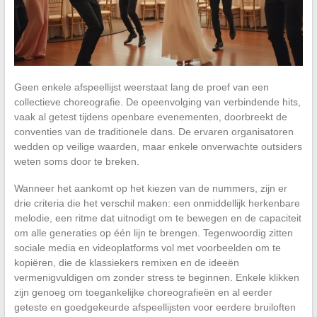
Geen enkele afspeellijst weerstaat lang de proef van een
collectieve choreografie. De opeenvolging van verbindende hits,
vaak al getest tijdens openbare evenementen, doorbreekt de
conventies van de traditionele dans. De ervaren organisatoren
wedden op veilige waarden, maar enkele onverwachte outsiders
weten soms door te breken.
Wanneer het aankomt op het kiezen van de nummers, zijn er
drie criteria die het verschil maken: een onmiddellijk herkenbare
melodie, een ritme dat uitnodigt om te bewegen en de capaciteit
om alle generaties op één lijn te brengen. Tegenwoordig zitten
sociale media en videoplatforms vol met voorbeelden om te
kopiëren, die de klassiekers remixen en de ideeën
vermenigvuldigen om zonder stress te beginnen. Enkele klikken
zijn genoeg om toegankelijke choreografieën en al eerder
geteste en goedgekeurde afspeellijsten voor eerdere bruiloften