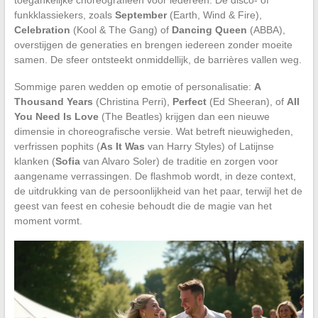
funkklassiekers, zoals
September
(Earth, Wind & Fire),
Celebration
(Kool & The Gang) of
Dancing Queen
(ABBA),
overstijgen de generaties en brengen iedereen zonder moeite
samen. De sfeer ontsteekt onmiddellijk, de barrières vallen weg.
Sommige paren wedden op emotie of personalisatie:
A
Thousand Years
(Christina Perri),
Perfect
(Ed Sheeran), of
All
You Need Is Love
(The Beatles) krijgen dan een nieuwe
dimensie in choreografische versie. Wat betreft nieuwigheden,
verfrissen pophits (
As It Was
van Harry Styles) of Latijnse
klanken (
Sofia
van Alvaro Soler) de traditie en zorgen voor
aangename verrassingen. De flashmob wordt, in deze context,
de uitdrukking van de persoonlijkheid van het paar, terwijl het de
geest van feest en cohesie behoudt die de magie van het
moment vormt.