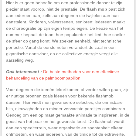
Hier is er geen behoefte om een professionele danser te zijn:
plezier staat voorop, niet de prestatie. De
flash mob
past zich
aan iedereen aan, zelfs aan degenen die twijfelen aan hun
danstalent. Kinderen, volwassenen, senioren: iedereen maakt
de choreografie op zijn eigen tempo eigen. De keuze van het
nummer bepaalt de toon: hoe populairder het lied, hoe sneller
de sfeer op gang komt. We zoeken eenheid, niet technische
perfectie. Vanaf de eerste noten verandert de zaal in een
gigantische dansvloer, en de collectieve energie veegt alle
aarzeling weg.
Ook interessant :
De beste methoden voor een effectieve
behandeling van de palmboompapillon
Voor degenen die ideeën tekortkomen of verder willen gaan, zijn
er nuttige bronnen zoals ideeën voor bekende flashmob
dansen. Hier vindt men gevarieerde selecties, die onmisbare
hits, nieuwigheden en minder verwachte pareltjes combineren.
Genoeg om een op maat gemaakte animatie te inspireren, in de
geest van het paar en het gewenste feest. De flashmob wordt
dan een speelterrein, waar organisatie en spontaniteit elkaar
ontmoeten, en waar iedereen, van de timide tot de extraverte,