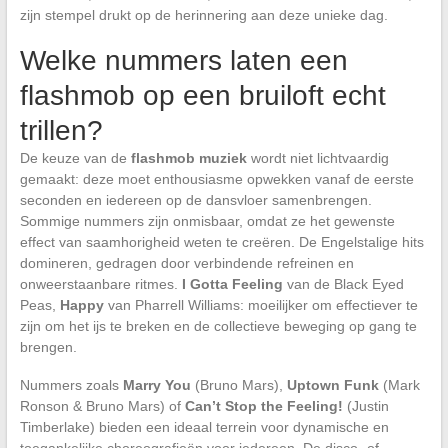
zijn stempel drukt op de herinnering aan deze unieke dag.
Welke nummers laten een
flashmob op een bruiloft echt
trillen?
De keuze van de
flashmob muziek
wordt niet lichtvaardig
gemaakt: deze moet enthousiasme opwekken vanaf de eerste
seconden en iedereen op de dansvloer samenbrengen.
Sommige nummers zijn onmisbaar, omdat ze het gewenste
effect van saamhorigheid weten te creëren. De Engelstalige hits
domineren, gedragen door verbindende refreinen en
onweerstaanbare ritmes.
I Gotta Feeling
van de Black Eyed
Peas,
Happy
van Pharrell Williams: moeilijker om effectiever te
zijn om het ijs te breken en de collectieve beweging op gang te
brengen.
Nummers zoals
Marry You
(Bruno Mars),
Uptown Funk
(Mark
Ronson & Bruno Mars) of
Can’t Stop the Feeling!
(Justin
Timberlake) bieden een ideaal terrein voor dynamische en
toegankelijke choreografieën voor iedereen. De disco- of