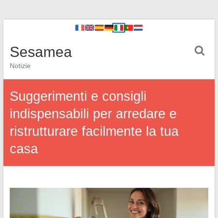
Sesamea
Notizie
Suggerimenti e consigli
indispensabili per arredare e
ristrutturare facilmente la tua
casa