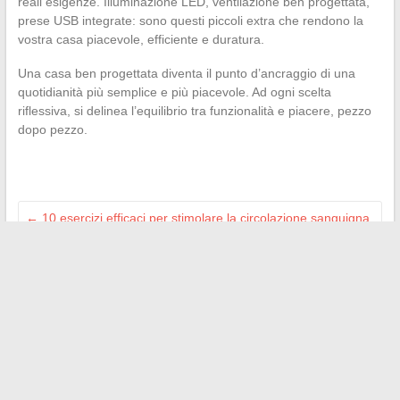
reali esigenze. Illuminazione LED, ventilazione ben progettata,
prese USB integrate: sono questi piccoli extra che rendono la
vostra casa piacevole, efficiente e duratura.
Una casa ben progettata diventa il punto d’ancraggio di una
quotidianità più semplice e più piacevole. Ad ogni scelta
riflessiva, si delinea l’equilibrio tra funzionalità e piacere, pezzo
dopo pezzo.
←
10 esercizi efficaci per stimolare la circolazione sanguigna
nel cervello ogni giorno
Ispiratevi alle tendenze di decorazione per trasformare
facilmente il vostro interno
→
Search