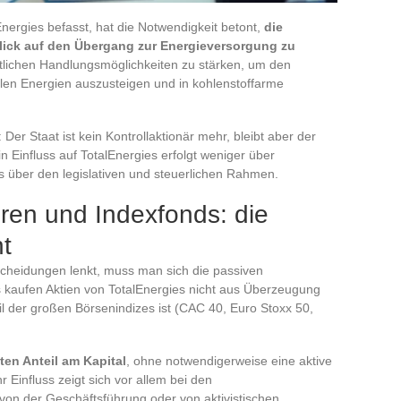
Energies befasst, hat die Notwendigkeit betont,
die
blick auf den Übergang zur Energieversorgung zu
entlichen Handlungsmöglichkeiten zu stärken, um den
ilen Energien auszusteigen und in kohlenstoffarme
 Der Staat ist kein Kontrollaktionär mehr, bleibt aber der
in Einfluss auf TotalEnergies erfolgt weniger über
 über den legislativen und steuerlichen Rahmen.
toren und Indexfonds: die
t
scheidungen lenkt, muss man sich die passiven
aufen Aktien von TotalEnergies nicht aus Überzeugung
eil der großen Börsenindizes ist (CAC 40, Euro Stoxx 50,
ten Anteil am Kapital
, ohne notwendigerweise eine aktive
Einfluss zeigt sich vor allem bei den
on der Geschäftsführung oder von aktivistischen