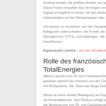
Konkret werden die größten Anteile von 
Diese Fonds verwalten das Vermögen von M
Kapital ermöglicht es ihnen, bei den Ab
insbesondere auf die Klimastrategie oder
Um besser zu verstehen, wer der Hauptakt
Kategorien unterscheiden: die Fonds, di
Management, ETFs), und diejenigen, die 
beeinflussen.
Ergänzende Lektüre :
Von der Schulbank
Rolle des französisc
TotalEnergies
Warum spricht man oft vom französischen
gesehen stammt der Konzern von der Com
mit Elf Aquitaine. Der Staat war lange Zei
Heute ist seine direkte Beteiligung am Kapi
als Kontrollaktionär. Sein Einfluss erfolg
die Besteuerung von Öl- und Gasgewinnen 