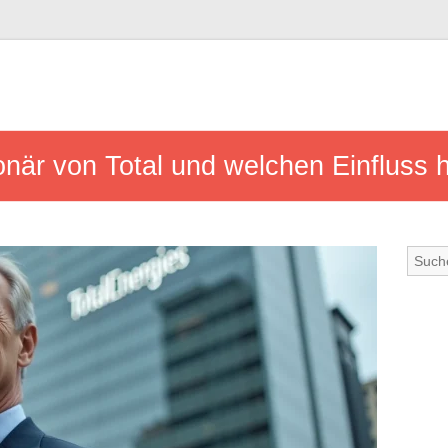
onär von Total und welchen Einfluss h