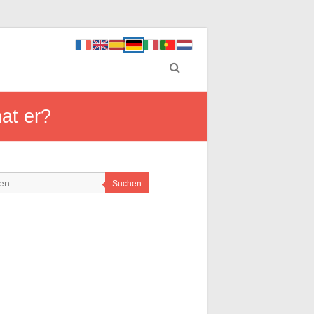
at er?
Suchen