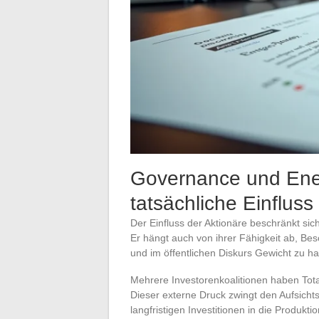
Governance und Ene
tatsächliche Einflus
Der Einfluss der Aktionäre beschränkt sic
Er hängt auch von ihrer Fähigkeit ab, Bes
und im öffentlichen Diskurs Gewicht zu h
Mehrere Investorenkoalitionen haben Tot
Dieser externe Druck zwingt den Aufsichts
langfristigen Investitionen in die Produk