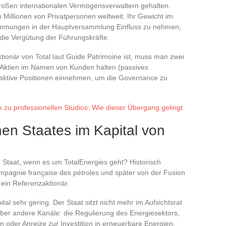
großen internationalen Vermögensverwaltern gehalten.
illionen von Privatpersonen weltweit. Ihr Gewicht im
stimmungen in der Hauptversammlung Einfluss zu nehmen,
 die Vergütung der Führungskräfte.
ionär von Total laut Guide Patrimoine ist, muss man zwei
e Aktien im Namen von Kunden halten (passives
aktive Positionen einnehmen, um die Governance zu
 zu professionellen Studios: Wie dieser Übergang gelingt
hen Staates im Kapital von
 Staat, wenn es um TotalEnergies geht? Historisch
pagnie française des pétroles und später von der Fusion
t ein Referenzaktionär.
tal sehr gering. Der Staat sitzt nicht mehr im Aufsichtsrat
t über andere Kanäle: die Regulierung des Energiesektors,
oder Anreize zur Investition in erneuerbare Energien.