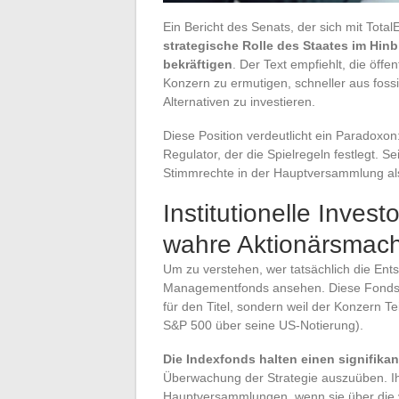
Ein Bericht des Senats, der sich mit Total
strategische Rolle des Staates im Hin
bekräftigen
. Der Text empfiehlt, die öff
Konzern zu ermutigen, schneller aus foss
Alternativen zu investieren.
Diese Position verdeutlicht ein Paradoxon:
Regulator, der die Spielregeln festlegt. Se
Stimmrechte in der Hauptversammlung als
Institutionelle Inves
wahre Aktionärsmach
Um zu verstehen, wer tatsächlich die Ent
Managementfonds ansehen. Diese Fonds k
für den Titel, sondern weil der Konzern T
S&P 500 über seine US-Notierung).
Die Indexfonds halten einen signifikan
Überwachung der Strategie auszuüben. Ihr 
Hauptversammlungen, wenn sie über die v