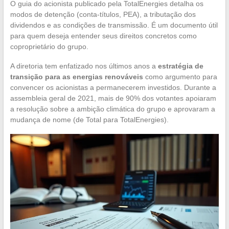
O guia do acionista publicado pela TotalEnergies detalha os
modos de detenção (conta-títulos, PEA), a tributação dos
dividendos e as condições de transmissão. É um documento útil
para quem deseja entender seus direitos concretos como
coproprietário do grupo.
A diretoria tem enfatizado nos últimos anos a
estratégia de
transição para as energias renováveis
como argumento para
convencer os acionistas a permanecerem investidos. Durante a
assembleia geral de 2021, mais de 90% dos votantes apoiaram
a resolução sobre a ambição climática do grupo e aprovaram a
mudança de nome (de Total para TotalEnergies).