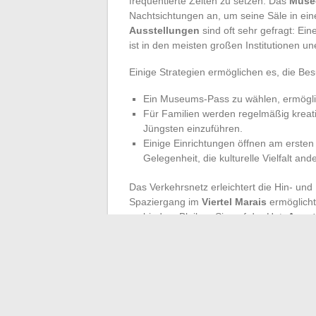
frequentierte Zeiten zu setzen. Das
Musé
Nachtsichtungen an, um seine Säle in ein
Ausstellungen
sind oft sehr gefragt: Ein
ist in den meisten großen Institutionen une
Einige Strategien ermöglichen es, die Be
Ein Museums-Pass zu wählen, ermögli
Für Familien werden regelmäßig kreat
Jüngsten einzuführen.
Einige Einrichtungen öffnen am ersten
Gelegenheit, die kulturelle Vielfalt an
Das Verkehrsnetz erleichtert die Hin- und
Spaziergang im
Viertel Marais
ermöglicht
verbinden. Bleiben Sie auf der Hut:
Ausst
Plätzen bis zu Bahnhöfen, auftauchen.
Die
App Paris
bietet praktische Updates,
Planen Sie Ihre Route, lassen Sie Raum 
einzigartigen Energie einer Stadt mitreiße
wahrscheinlich nur zwei U-Bahn-Stationen