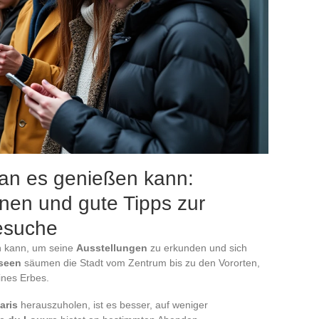
an es genießen kann:
onen und gute Tipps zur
Besuche
en kann, um seine
Ausstellungen
zu erkunden und sich
seen
säumen die Stadt vom Zentrum bis zu den Vororten,
eines Erbes.
aris
herauszuholen, ist es besser, auf weniger