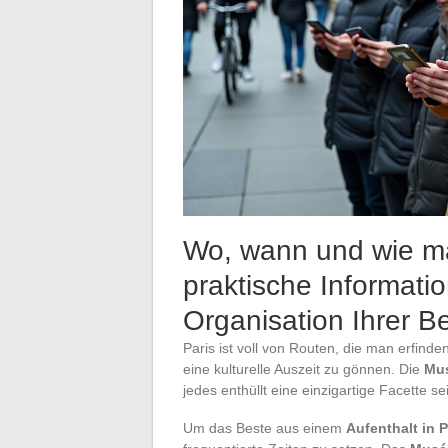
Wo, wann und wie m
praktische Informati
Organisation Ihrer 
Paris ist voll von Routen, die man erfind
eine kulturelle Auszeit zu gönnen. Die
Mu
jedes enthüllt eine einzigartige Facette s
Um das Beste aus einem
Aufenthalt in P