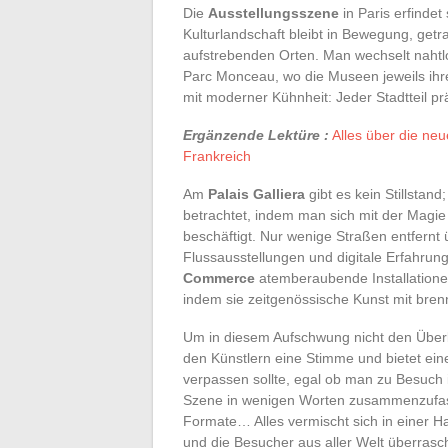
Die
Ausstellungsszene
in Paris erfindet
Kulturlandschaft bleibt in Bewegung, getr
aufstrebenden Orten. Man wechselt nahtl
Parc Monceau, wo die Museen jeweils ihr
mit moderner Kühnheit: Jeder Stadtteil pr
Ergänzende Lektüre :
Alles über die ne
Frankreich
Am
Palais Galliera
gibt es kein Stillstan
betrachtet, indem man sich mit der Magie 
beschäftigt. Nur wenige Straßen entfernt
Flussausstellungen und digitale Erfahru
Commerce
atemberaubende Installationen
indem sie zeitgenössische Kunst mit br
Um in diesem Aufschwung nicht den Überbli
den Künstlern eine Stimme und bietet eine
verpassen sollte, egal ob man zu Besuch i
Szene in wenigen Worten zusammenzufass
Formate… Alles vermischt sich in einer Ha
und die Besucher aus aller Welt überrasch