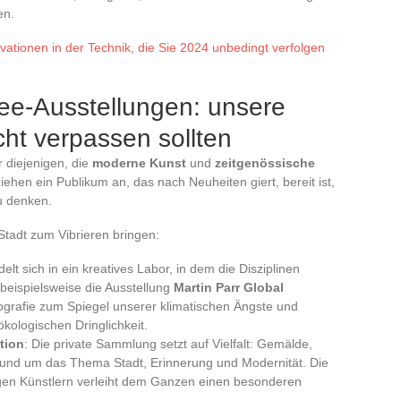
en.
ationen in der Technik, die Sie 2024 unbedingt verfolgen
See-Ausstellungen: unsere
icht verpassen sollten
r diejenigen, die
moderne Kunst
und
zeitgenössische
iehen ein Publikum an, das nach Neuheiten giert, bereit ist,
u denken.
 Stadt zum Vibrieren bringen:
lt sich in ein kreatives Labor, in dem die Disziplinen
 beispielsweise die Ausstellung
Martin Parr Global
tografie zum Spiegel unserer klimatischen Ängste und
kologischen Dringlichkeit.
tion
: Die private Sammlung setzt auf Vielfalt: Gemälde,
g rund um das Thema Stadt, Erinnerung und Modernität. Die
en Künstlern verleiht dem Ganzen einen besonderen