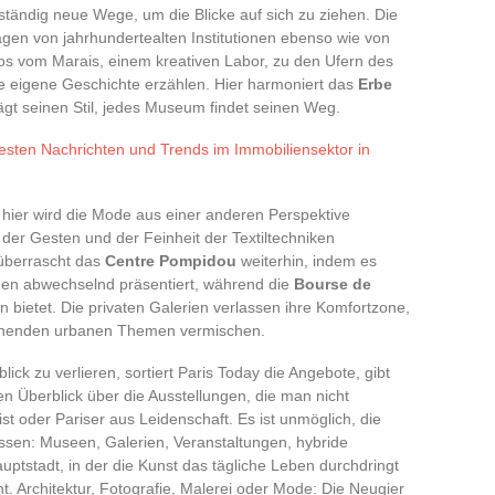
 ständig neue Wege, um die Blicke auf sich zu ziehen. Die
agen von jahrhundertealten Institutionen ebenso wie von
os vom Marais, einem kreativen Labor, zu den Ufern des
e eigene Geschichte erzählen. Hier harmoniert das
Erbe
ägt seinen Stil, jedes Museum findet seinen Weg.
uesten Nachrichten und Trends im Immobiliensektor in
d; hier wird die Mode aus einer anderen Perspektive
der Gesten und der Feinheit der Textiltechniken
 überrascht das
Centre Pompidou
weiterhin, indem es
ngen abwechselnd präsentiert, während die
Bourse de
 bietet. Die privaten Galerien verlassen ihre Komfortzone,
ennenden urbanen Themen vermischen.
ck zu verlieren, sortiert Paris Today die Angebote, gibt
n Überblick über die Ausstellungen, die man nicht
st oder Pariser aus Leidenschaft. Es ist unmöglich, die
en: Museen, Galerien, Veranstaltungen, hybride
uptstadt, in der die Kunst das tägliche Leben durchdringt
t. Architektur, Fotografie, Malerei oder Mode: Die Neugier