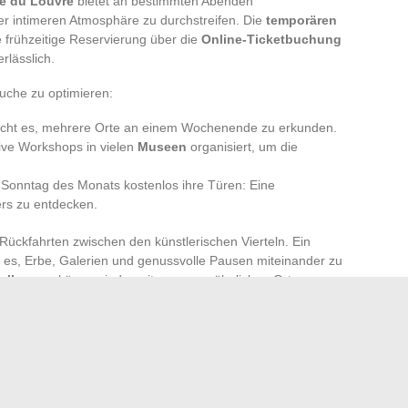
e du Louvre
bietet an bestimmten Abenden
er intimeren Atmosphäre zu durchstreifen. Die
temporären
e frühzeitige Reservierung über die
Online-Ticketbuchung
rlässlich.
suche zu optimieren:
cht es, mehrere Orte an einem Wochenende zu erkunden.
ive Workshops in vielen
Museen
organisiert, um die
 Sonntag des Monats kostenlos ihre Türen: Eine
ders zu entdecken.
 Rückfahrten zwischen den künstlerischen Vierteln. Ein
 es, Erbe, Galerien und genussvolle Pausen miteinander zu
ellungen
können jederzeit an ungewöhnlichen Orten, von
 um Ihre Besuche je nach Wetter oder Zeiten anzupassen.
für Unvorhergesehenes und lassen Sie sich von der
n, die niemals wirklich schläft. Die nächste Überraschung ist
 entfernt.