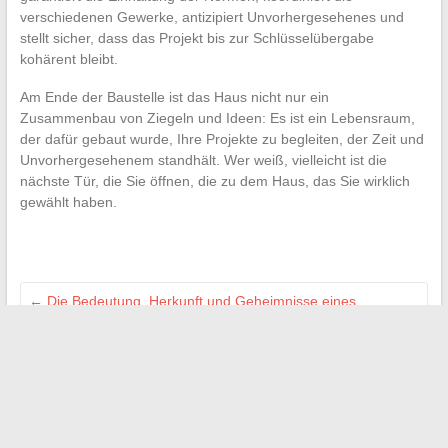
verschiedenen Gewerke, antizipiert Unvorhergesehenes und
stellt sicher, dass das Projekt bis zur Schlüsselübergabe
kohärent bleibt.
Am Ende der Baustelle ist das Haus nicht nur ein
Zusammenbau von Ziegeln und Ideen: Es ist ein Lebensraum,
der dafür gebaut wurde, Ihre Projekte zu begleiten, der Zeit und
Unvorhergesehenem standhält. Wer weiß, vielleicht ist die
nächste Tür, die Sie öffnen, die zu dem Haus, das Sie wirklich
gewählt haben.
←
Die Bedeutung, Herkunft und Geheimnisse eines
faszinierenden Phänomens des Vollmonds in Rosa
Was ist das Mindestalter für ein Basic Fit-Abonnement in
Frankreich?
→
Suchen