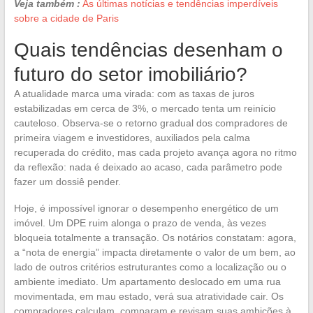
Veja também :
As últimas notícias e tendências imperdíveis
sobre a cidade de Paris
Quais tendências desenham o
futuro do setor imobiliário?
A atualidade marca uma virada: com as taxas de juros
estabilizadas em cerca de 3%, o mercado tenta um reinício
cauteloso. Observa-se o retorno gradual dos compradores de
primeira viagem e investidores, auxiliados pela calma
recuperada do crédito, mas cada projeto avança agora no ritmo
da reflexão: nada é deixado ao acaso, cada parâmetro pode
fazer um dossiê pender.
Hoje, é impossível ignorar o desempenho energético de um
imóvel. Um DPE ruim alonga o prazo de venda, às vezes
bloqueia totalmente a transação. Os notários constatam: agora,
a “nota de energia” impacta diretamente o valor de um bem, ao
lado de outros critérios estruturantes como a localização ou o
ambiente imediato. Um apartamento deslocado em uma rua
movimentada, em mau estado, verá sua atratividade cair. Os
compradores calculam, comparam e revisam suas ambições à