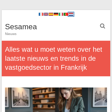
Sesamea
Nieuws
Alles wat u moet weten over het
laatste nieuws en trends in de
vastgoedsector in Frankrijk