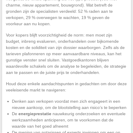
charme, nieuw appartement, bouwgrond). Wat betreft de
gronden zijn de specialisten verdeeld: 52 % raden aan te
verkopen, 29 % overwegen te wachten, 19 % geven de
voorkeur aan nu kopen.
Voor kopers blijft voorzichtigheid de norm: men moet zijn
budget, inbreng evalueren, onderhandelen over bijkomende
kosten en de soliditeit van zijn dossier waarborgen. Zelfs als de
tarieven plafonneren op meer aanvaardbare niveaus, kan het
gunstige venster snel sluiten. Vastgoedkantoren blijven
waardevolle schakels om de analyse te begeleiden, de strategie
aan te passen en de juiste prijs te onderhandelen.
Houd deze enkele aandachtspunten in gedachten om door deze
veeleisende markt te navigeren:
Denken aan verkopen voordat men zich engageert in een
nieuwe aankoop, om de blootstelling aan risico’s te beperken
De
energieprestatie
nauwkeurig onderzoeken en eventuele
werkzaamheden anticiperen, om te voorkomen dat de
waarde van het goed afneemt
De mening van notarissen of experts inwinnen om een op