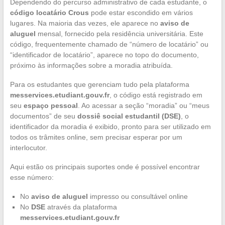
Dependendo do percurso administrativo de cada estudante, o
código locatário Crous
pode estar escondido em vários
lugares. Na maioria das vezes, ele aparece no
aviso de
aluguel
mensal, fornecido pela residência universitária. Este
código, frequentemente chamado de “número de locatário” ou
“identificador de locatário”, aparece no topo do documento,
próximo às informações sobre a moradia atribuída.
Para os estudantes que gerenciam tudo pela plataforma
messervices.etudiant.gouv.fr
, o código está registrado em
seu
espaço pessoal
. Ao acessar a seção “moradia” ou “meus
documentos” de seu
dossiê social estudantil (DSE)
, o
identificador da moradia é exibido, pronto para ser utilizado em
todos os trâmites online, sem precisar esperar por um
interlocutor.
Aqui estão os principais suportes onde é possível encontrar
esse número:
No
aviso de aluguel
impresso ou consultável online
No
DSE
através da plataforma
messervices.etudiant.gouv.fr