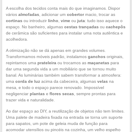
A escolha dos tecidos conta mais do que imaginamos. Dispor
vários
almofadas
, adicionar um
cobertor
macio, trocar as
cortinas
ou introduzir
linho
,
vime
ou
juta
: tudo isso aquece o
espaço. No banheiro, algumas
cestas trançadas
ou
cachepôs
de cerâmica são suficientes para instalar uma nota autêntica e
acolhedora.
A otimização não se dá apenas em grandes volumes.
Transformamos móveis padrão, instalamos
ganchos
originais,
repintamos uma
prateleira
ou trocamos as
maçanetas
para
dar uma segunda vida a um mobiliário que se tornou muito
banal. As luminárias também sabem transformar a atmosfera:
uma
corda de luz
acima da cabeceira, algumas
velas
na
mesa, e todo o espaço parece renovado. Impossível
negligenciar
plantas
e
flores secas
, sempre prontas para
trazer vida e naturalidade.
Ao dar espaço ao DIY, a reutilização de objetos não tem limites.
Uma palete de madeira fixada na entrada se torna um suporte
para sapatos, um pote de geleia muda de função para
acomodar utensílios ou pincéis na cozinha, um velho espelho