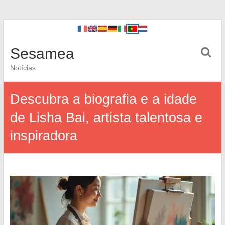
Sesamea
Notícias
Descubra a biografia e a idade
de Lisha Bai, artista talentosa e
inspiradora