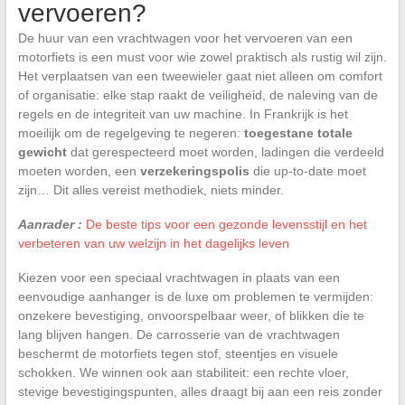
vervoeren?
De huur van een vrachtwagen voor het vervoeren van een
motorfiets is een must voor wie zowel praktisch als rustig wil zijn.
Het verplaatsen van een tweewieler gaat niet alleen om comfort
of organisatie: elke stap raakt de veiligheid, de naleving van de
regels en de integriteit van uw machine. In Frankrijk is het
moeilijk om de regelgeving te negeren:
toegestane totale
gewicht
dat gerespecteerd moet worden, ladingen die verdeeld
moeten worden, een
verzekeringspolis
die up-to-date moet
zijn… Dit alles vereist methodiek, niets minder.
Aanrader :
De beste tips voor een gezonde levensstijl en het
verbeteren van uw welzijn in het dagelijks leven
Kiezen voor een speciaal vrachtwagen in plaats van een
eenvoudige aanhanger is de luxe om problemen te vermijden:
onzekere bevestiging, onvoorspelbaar weer, of blikken die te
lang blijven hangen. De carrosserie van de vrachtwagen
beschermt de motorfiets tegen stof, steentjes en visuele
schokken. We winnen ook aan stabiliteit: een rechte vloer,
stevige bevestigingspunten, alles draagt bij aan een reis zonder