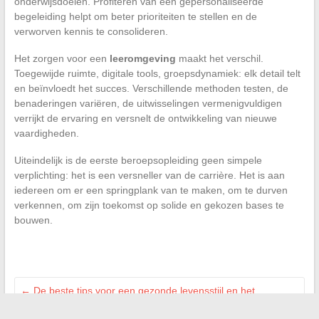
onderwijsdoelen. Profiteren van een gepersonaliseerde
begeleiding helpt om beter prioriteiten te stellen en de
verworven kennis te consolideren.
Het zorgen voor een
leeromgeving
maakt het verschil.
Toegewijde ruimte, digitale tools, groepsdynamiek: elk detail telt
en beïnvloedt het succes. Verschillende methoden testen, de
benaderingen variëren, de uitwisselingen vermenigvuldigen
verrijkt de ervaring en versnelt de ontwikkeling van nieuwe
vaardigheden.
Uiteindelijk is de eerste beroepsopleiding geen simpele
verplichting: het is een versneller van de carrière. Het is aan
iedereen om er een springplank van te maken, om te durven
verkennen, om zijn toekomst op solide en gekozen bases te
bouwen.
←
De beste tips voor een gezonde levensstijl en het
verbeteren van uw welzijn in het dagelijks leven