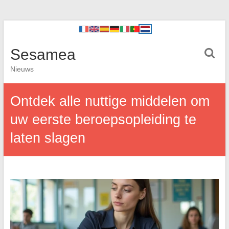
Sesamea
Nieuws
Ontdek alle nuttige middelen om
uw eerste beroepsopleiding te
laten slagen