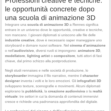
Professioni creative e tecniche:
le opportunità concrete dopo
una scuola di animazione 3D
Integrare una
scuola di animazione 3D
a Rennes significa
entrare in un universo dove le opportunità, creative e tecniche,
non mancano. I giovani diplomati si uniscono alle file delle
industrie creative
, dove è necessario saper maneggiare uno
storyboard e domare nuovi software. Nel
cinema d’animazione
o nell’
audiovisivo
, diversi ruoli si impongono:
animatore 3D
,
modellatore
,
lighting artist
o
compositore
, tutti attori di fasi
chiave, dal primo schizzo alla postproduzione.
Negli studi rennaises e nelle società di produzione, lo
storyboarder
immagina il filo narrativo, mentre il
character
designer
inventa i volti e le loro emozioni. Gli
infografisti 3D
sviluppano texture, scenografie e movimenti. Alcuni diplomati
esplorano la
pubblicità
, la
creazione audiovisiva
o la
realtà
virtuale
: tre settori in cui la domanda di contenuti immersivi
cresce e richiede una padronanza approfondita del digitale.