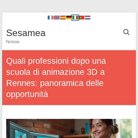
Sesamea
Notizie
Quali professioni dopo una
scuola di animazione 3D a
Rennes: panoramica delle
opportunità