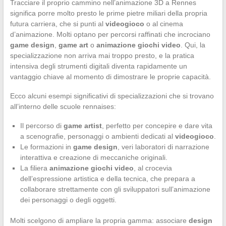
Tracciare il proprio cammino nell’animazione 3D a Rennes
significa porre molto presto le prime pietre miliari della propria
futura carriera, che si punti al
videogioco
o al cinema
d’animazione. Molti optano per percorsi raffinati che incrociano
game design
,
game art
o
animazione giochi video
. Qui, la
specializzazione non arriva mai troppo presto, e la pratica
intensiva degli strumenti digitali diventa rapidamente un
vantaggio chiave al momento di dimostrare le proprie capacità.
Ecco alcuni esempi significativi di specializzazioni che si trovano
all’interno delle scuole rennaises:
Il percorso di
game artist
, perfetto per concepire e dare vita
a scenografie, personaggi o ambienti dedicati al
videogioco
.
Le formazioni in
game design
, veri laboratori di narrazione
interattiva e creazione di meccaniche originali.
La filiera
animazione giochi video
, al crocevia
dell’espressione artistica e della tecnica, che prepara a
collaborare strettamente con gli sviluppatori sull’animazione
dei personaggi o degli oggetti.
Molti scelgono di ampliare la propria gamma: associare
design