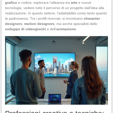
grafico
e codice, esplorare l’alleanza tra
arte
e nuove
tecnologie, vedere tutto il percorso di un progetto dall’idea alla
realizzazione. In questo settore, l’adattabilità conta tanto quanto
la padronanza. Tra i profili ricercati, si incontrano
character
designers
,
motion designers
, ma anche specialisti dello
sviluppo di videogiochi
e dell’
animazione
.