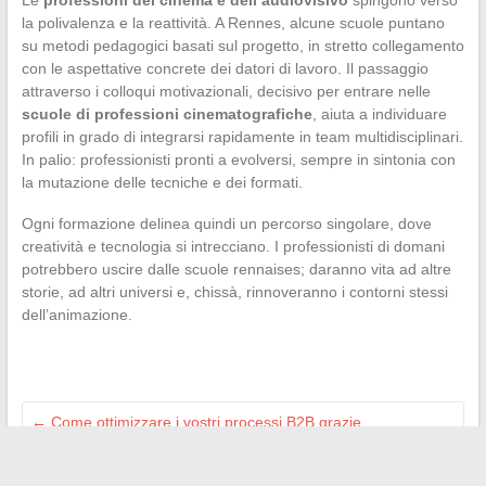
Le
professioni del cinema e dell’audiovisivo
spingono verso
la polivalenza e la reattività. A Rennes, alcune scuole puntano
su metodi pedagogici basati sul progetto, in stretto collegamento
con le aspettative concrete dei datori di lavoro. Il passaggio
attraverso i colloqui motivazionali, decisivo per entrare nelle
scuole di professioni cinematografiche
, aiuta a individuare
profili in grado di integrarsi rapidamente in team multidisciplinari.
In palio: professionisti pronti a evolversi, sempre in sintonia con
la mutazione delle tecniche e dei formati.
Ogni formazione delinea quindi un percorso singolare, dove
creatività e tecnologia si intrecciano. I professionisti di domani
potrebbero uscire dalle scuole rennaises; daranno vita ad altre
storie, ad altri universi e, chissà, rinnoveranno i contorni stessi
dell’animazione.
←
Come ottimizzare i vostri processi B2B grazie
all’automazione e alla digitalizzazione