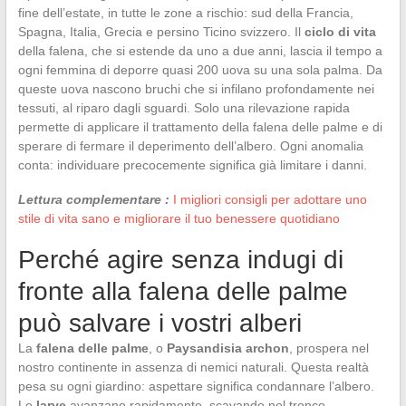
fine dell’estate, in tutte le zone a rischio: sud della Francia,
Spagna, Italia, Grecia e persino Ticino svizzero. Il
ciclo di vita
della falena, che si estende da uno a due anni, lascia il tempo a
ogni femmina di deporre quasi 200 uova su una sola palma. Da
queste uova nascono bruchi che si infilano profondamente nei
tessuti, al riparo dagli sguardi. Solo una rilevazione rapida
permette di applicare il trattamento della falena delle palme e di
sperare di fermare il deperimento dell’albero. Ogni anomalia
conta: individuare precocemente significa già limitare i danni.
Lettura complementare :
I migliori consigli per adottare uno
stile di vita sano e migliorare il tuo benessere quotidiano
Perché agire senza indugi di
fronte alla falena delle palme
può salvare i vostri alberi
La
falena delle palme
, o
Paysandisia archon
, prospera nel
nostro continente in assenza di nemici naturali. Questa realtà
pesa su ogni giardino: aspettare significa condannare l’albero.
Le
larve
avanzano rapidamente, scavando nel tronco,