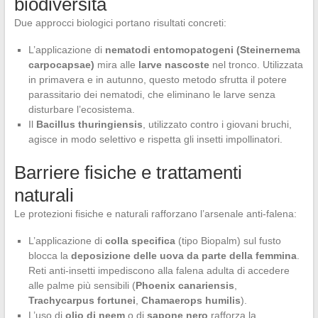
biodiversità
Due approcci biologici portano risultati concreti:
L’applicazione di
nematodi entomopatogeni (Steinernema
carpocapsae)
mira alle
larve nascoste
nel tronco. Utilizzata
in primavera e in autunno, questo metodo sfrutta il potere
parassitario dei nematodi, che eliminano le larve senza
disturbare l’ecosistema.
Il
Bacillus thuringiensis
, utilizzato contro i giovani bruchi,
agisce in modo selettivo e rispetta gli insetti impollinatori.
Barriere fisiche e trattamenti
naturali
Le protezioni fisiche e naturali rafforzano l’arsenale anti-falena:
L’applicazione di
colla specifica
(tipo Biopalm) sul fusto
blocca la
deposizione delle uova da parte della femmina
.
Reti anti-insetti impediscono alla falena adulta di accedere
alle palme più sensibili (
Phoenix canariensis
,
Trachycarpus fortunei
,
Chamaerops humilis
).
L’uso di
olio di neem
o di
sapone nero
rafforza la