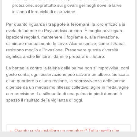
protezione, soprattutto sui giovani germogli dove le larve
iniziano il loro ciclo di distruzione.
Per quanto riguarda i
trappole a feromoni
, la loro efficacia si
rivela deludente su Paysandisia archon. È meglio privilegiare
ispezioni regolari, mantenere il fogliame e, alla rilevazione,
eliminare manualmente le larve. Alcune specie, come il Sabal,
resistono meglio all’invasione. Preservare questa diversità
significa anche limitare i danni e preparare il futuro.
La battaglia contro la falena delle palme non si improvvisa: ogni
gesto conta, ogni osservazione può salvare un albero. Su scala
di un quartiere o di una regione, la sopravvivenza delle palme
dipende da un medesimo riflesso collettivo: agire in fretta, agire
con precisione. La silhouette di una palma in piedi domani è
spesso il risultato della vigilanza di oggi.
←
Quanto costa installare un semaforo? Tutto quello che
devi sapere su tariffe e procedure