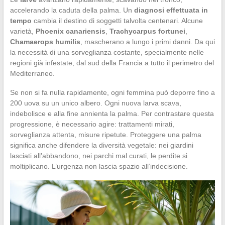
accelerando la caduta della palma. Un
diagnosi effettuata in
tempo
cambia il destino di soggetti talvolta centenari. Alcune
varietà,
Phoenix canariensis
,
Trachycarpus fortunei
,
Chamaerops humilis
, mascherano a lungo i primi danni. Da qui
la necessità di una sorveglianza costante, specialmente nelle
regioni già infestate, dal sud della Francia a tutto il perimetro del
Mediterraneo.
Se non si fa nulla rapidamente, ogni femmina può deporre fino a
200 uova su un unico albero. Ogni nuova larva scava,
indebolisce e alla fine annienta la palma. Per contrastare questa
progressione, è necessario agire: trattamenti mirati,
sorveglianza attenta, misure ripetute. Proteggere una palma
significa anche difendere la diversità vegetale: nei giardini
lasciati all’abbandono, nei parchi mal curati, le perdite si
moltiplicano. L’urgenza non lascia spazio all’indecisione.