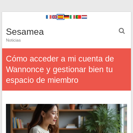
Sesamea
Noticias
Cómo acceder a mi cuenta de
Wannonce y gestionar bien tu
espacio de miembro