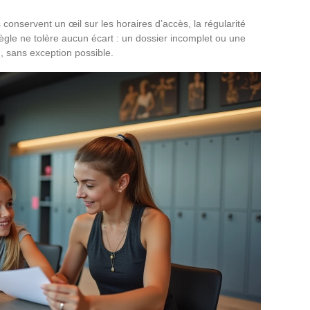
es conservent un œil sur les horaires d’accès, la régularité
règle ne tolère aucun écart : un dossier incomplet ou une
, sans exception possible.