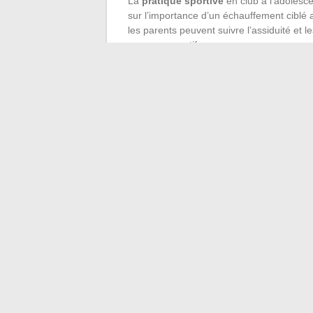
La
pratique sportive
en club à l’adolesc
sur l’importance d’un échauffement ciblé a
les parents peuvent suivre l’assiduité et l
parcours sportif.
Les salles proposent une palette d’
activi
cours collectifs pensés pour eux. À chaqu
ses propres sensations et la progressio
l’adolescent découvre une pratique sport
Les premiers pas en salle ouvrent la voie
suite de son histoire, une séance à la fois
←
Construire la maison de vos rêves : co
Explorez les destinations inc