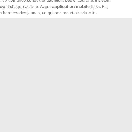
ence demande sérieux et attention. Les encadrants insistent
vant chaque activité. Avec l’
application mobile
Basic Fit,
es horaires des jeunes, ce qui rassure et structure le
tés variées
pour les jeunes : musculation adaptée, cardio,
e étape, le respect des consignes de sécurité, l’écoute de
n raisonnée priment. Entre accompagnement et autonomie,
ive encadrée, bénéfique et sans compromis sur la santé.
 à des années de sport responsable, à chacun d’écrire la
.
nseils et expertise d’un professionnel du bâtiment
ontournables pour un voyage inoubliable autour du globe
→