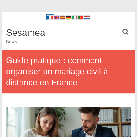
Sesamea
News
Guide pratique : comment
organiser un mariage civil à
distance en France