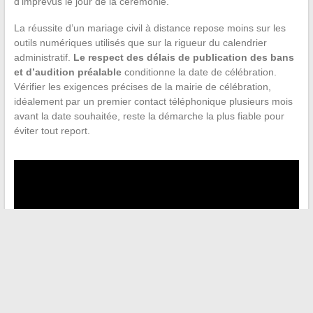
d’imprévus le jour de la cérémonie.
La réussite d’un mariage civil à distance repose moins sur les
outils numériques utilisés que sur la rigueur du calendrier
administratif.
Le respect des délais de publication des bans
et d’audition préalable
conditionne la date de célébration.
Vérifier les exigences précises de la mairie de célébration,
idéalement par un premier contact téléphonique plusieurs mois
avant la date souhaitée, reste la démarche la plus fiable pour
éviter tout report.